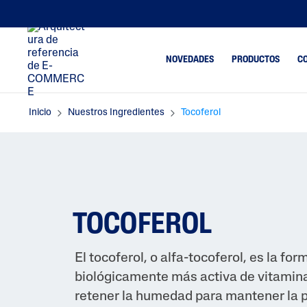
NOVEDADES
PRODUCTOS
CO
Inicio
Nuestros Ingredientes
Tocoferol
Limpiadores
Tendencia
Espinillas
Limpiadores Faciales
Piel Apag
Limpiadores Corporales
Deshidrat
Humectantes
Eliminaci
E Impurez
TOCOFEROL
Humectantes Y Serum
Maquillaje
Faciales
Resequed
Humectantes
El tocoferol, o alfa-tocoferol, es la for
Corporales
Tendencia
biológicamente más activa de vitamina
Protectores Solares
Exceso De 
retener la humedad para mantener la pi
Piel Irrita