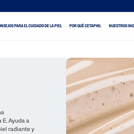
NSEJOS PARA EL CUIDADO DE LA PIEL
POR QUÉ CETAPHIL
NUESTROS IN
 A Barros Y
Piel Seca
Optimal Hydration
Piel Mixta
PRO AC Dermacontr
ada Y
ada
Piel Normal
PRO AD Restorader
ón De Suciedad
Piel Grasa
PRO AR Redness
as Y
Control
ad
ma
 Atópica
 E. Ayuda a
Grasa Y Brillo
el radiante y
da Y Agrietada