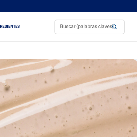
GREDIENTES
Aceite De Aguacate
ol
Ceramidas
m
Glicerina
Ácido Hialurónico
Niacinamida
Pantenol
Manteca De Karité
Aceite De Almendras
Dulces