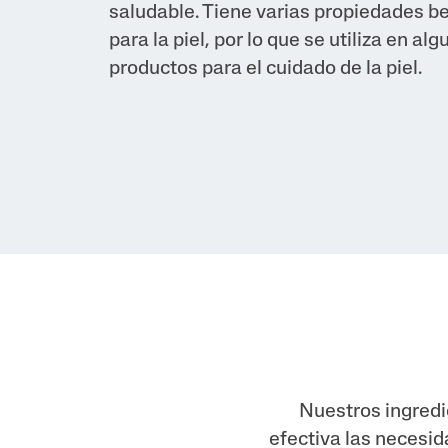
saludable. Tiene varias propiedades b
Tendencia
para la piel, por lo que se utiliza en al
Enrojecim
productos para el cuidado de la piel.
Aspereza
Tono Desi
Manchas 
Nuestros ingred
efectiva las necesid