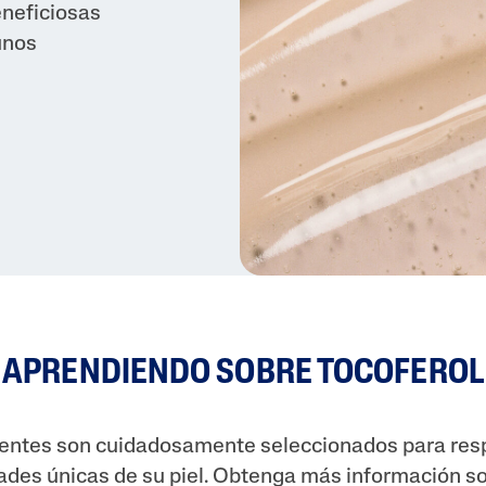
eneficiosas
 Al
gunos
iento
gual Y
Oscuras
APRENDIENDO SOBRE TOCOFEROL
ientes son cuidadosamente seleccionados para res
ades únicas de su piel. Obtenga más información so