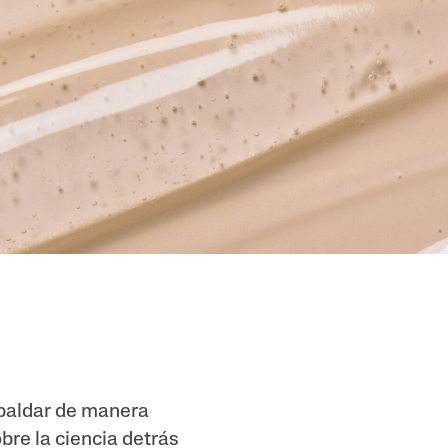
Tocoferol
Urea
paldar de manera
bre la ciencia detrás