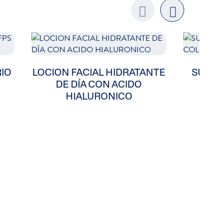
Previo
next
us
RIO
LOCION FACIAL HIDRATANTE
SUN O
DE DÍA CON ACIDO
SIN
HIALURONICO