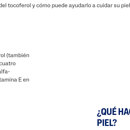
del tocoferol y cómo puede ayudarlo a cuidar su piel
rol (también
 cuatro
alfa-
itamina E en
¿QUÉ HA
PIEL?