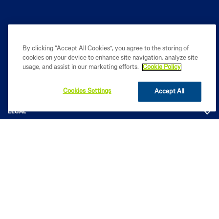
By clicking “Accept All Cookies”, you agree to the storing of
cookies on your device to enhance site navigation, analyze site
CORPORALES
usage, and assist in our marketing efforts.
Cookie Policy
CONÓCENOS
Cookies Settings
Accept All
LEGAL
2023 Galderma de Colombia S.A. Reservados todos los derechos. Todas
las marcas comerciales pertenecen a sus respectivos propietarios. Este
sitio está dirigido únicamente a público en Ecuador.