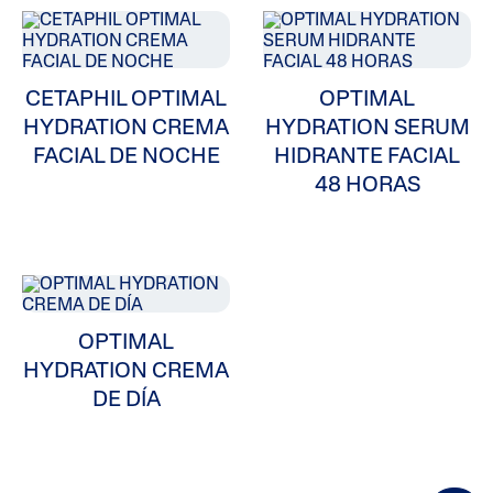
ALL FILTERS
CETAPHIL OPTIMAL
OPTIMAL
Humectantes
HYDRATION CREMA
HYDRATION SERUM
FACIAL DE NOCHE
HIDRANTE FACIAL
Problemas En Piel
48 HORAS
Tipo De Piel
Categoría De Producto
OPTIMAL
HYDRATION CREMA
DE DÍA