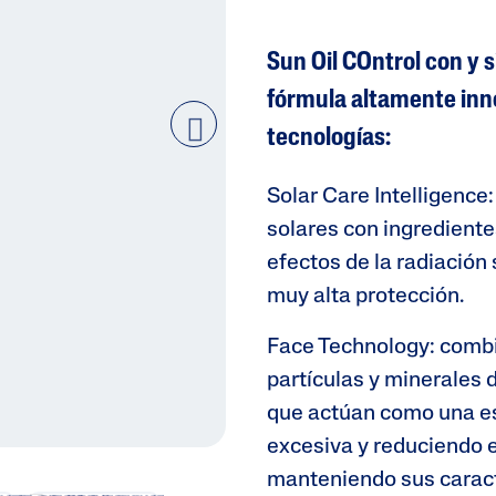
 Al
iento
Sun Oil COntrol con y s
fórmula altamente inn
gual Y
tecnologías:
Oscuras
next
Solar Care Intelligence
solares con ingrediente
efectos de la radiación
muy alta protección.
Face Technology: combi
partículas y minerales 
que actúan como una es
excesiva y reduciendo el 
manteniendo sus caract