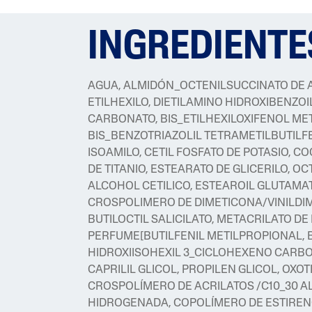
INGREDIENTE
AGUA, ALMIDÓN_OCTENILSUCCINATO DE 
ETILHEXILO, DIETILAMINO HIDROXIBENZOI
CARBONATO, BIS_ETILHEXILOXIFENOL MET
BIS_BENZOTRIAZOLIL TETRAMETILBUTILF
ISOAMILO, CETIL FOSFATO DE POTASIO, C
DE TITANIO, ESTEARATO DE GLICERILO, O
ALCOHOL CETILICO, ESTEAROIL GLUTAMAT
CROSPOLIMERO DE DIMETICONA/VINILDI
BUTILOCTIL SALICILATO, METACRILATO DE
PERFUME[BUTILFENIL METILPROPIONAL, 
HIDROXIISOHEXIL 3_CICLOHEXENO CARBOX
CAPRILIL GLICOL, PROPILEN GLICOL, OXOT
CROSPOLÍMERO DE ACRILATOS /C10_30 AL
HIDROGENADA, COPOLÍMERO DE ESTIRENO