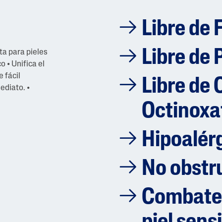
Libre de 
Libre de
ta para pieles
 • Unifica el
e fácil
Libre de
ediato. •
Octinoxa
Hipoalér
No obstr
Combate l