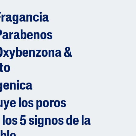
Fragancia
 Parabenos
 Oxybenzona &
to
genica
uye los poros
os 5 signos de la