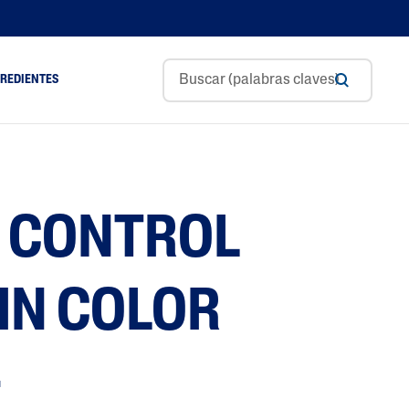
GREDIENTES
Aceite De Aguacate
ol
Ceramidas
L CONTROL
m
Glicerina
Ácido Hialurónico
Niacinamida
SIN COLOR
Pantenol
Manteca De Karité
+
Aceite De Almendras
Dulces