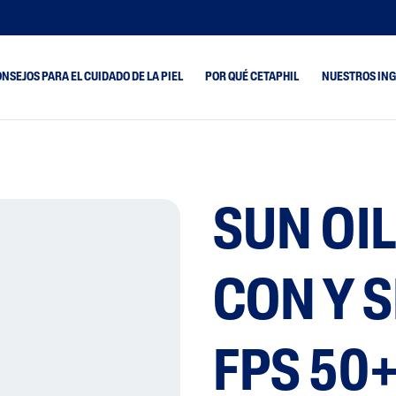
NSEJOS PARA EL CUIDADO DE LA PIEL
POR QUÉ CETAPHIL
NUESTROS IN
 A Barros Y
Piel Seca
Optimal Hydration
Piel Mixta
PRO AC Dermacontr
ada Y
SUN OI
ada
Piel Normal
PRO AD Restorader
ón De Suciedad
Piel Grasa
PRO AR Redness
as Y
Control
CON Y 
ad
 Atópica
FPS 50
Grasa Y Brillo
da Y Agrietada