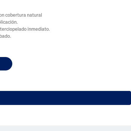
 con cobertura natural
plicación.
aterciopelado inmediato.
bado.