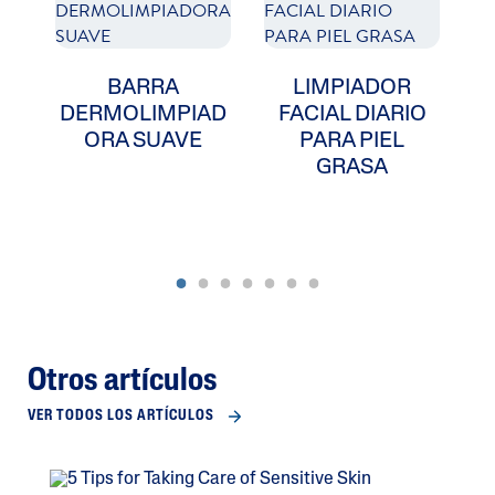
BARRA
LIMPIADOR
L
DERMOLIMPIAD
FACIAL DIARIO
H
ORA SUAVE
PARA PIEL
D
GRASA
Otros artículos
VER TODOS LOS ARTÍCULOS