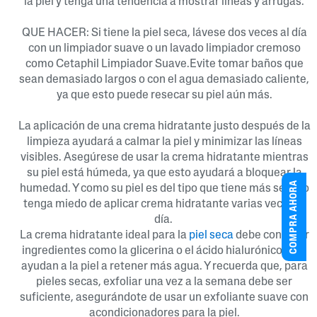
la piel y tenga una tendencia a mostrar líneas y arrugas.
QUE HACER: Si tiene la piel seca, lávese dos veces al día
con un limpiador suave o un lavado limpiador cremoso
como Cetaphil Limpiador Suave.Evite tomar baños que
sean demasiado largos o con el agua demasiado caliente,
ya que esto puede resecar su piel aún más.
La aplicación de una crema hidratante justo después de la
limpieza ayudará a calmar la piel y minimizar las líneas
visibles.
Asegúrese de usar la crema hidratante mientras
su piel está húmeda, ya que esto ayudará a bloquear la
COMPRA AHORA
humedad. Y como su piel es del tipo que tiene más sed, no
tenga miedo de aplicar crema hidratante varias veces al
día.
La crema hidratante ideal para la
piel seca
debe contener
ingredientes como la glicerina o el ácido hialurónico, que
ayudan a la piel a retener más agua. Y recuerda que, para
pieles secas, exfoliar una vez a la semana debe ser
suficiente, asegurándote de usar un exfoliante suave
con
acondicionadores para la piel.