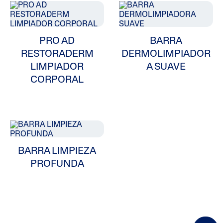
PRO AD
BARRA
ALL FILTERS
RESTORADERM
DERMOLIMPIADOR
LIMPIADOR
A SUAVE
Limpiadores
CORPORAL
Problemas En Piel
Tipo De Piel
Categoría De Producto
BARRA LIMPIEZA
PROFUNDA