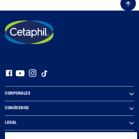
CORPORALES
CONÓCENOS
LEGAL