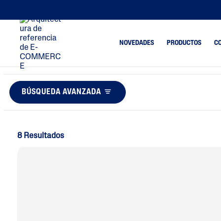
NOVEDADES
PRODUCTOS
CO
BÚSQUEDA AVANZADA
Limpiadores
Tendencia
Espinillas
Limpiadores Faciales
Piel Apag
Limpiadores Corporales
Deshidrat
8 Resultados
Humectantes
Eliminaci
E Impurez
Humectantes Y Serum
Maquillaje
Faciales
Resequed
Humectantes
Corporales
Tendencia
Protectores Solares
Exceso De 
Piel Irrita