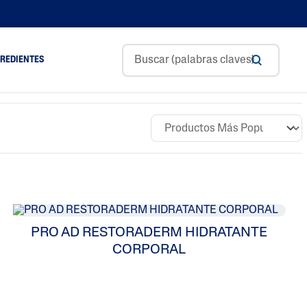
GREDIENTES
Aceite De Aguacate
ol
Ceramidas
m
Glicerina
Ácido Hialurónico
Niacinamida
PRO AD RESTORADERM HIDRATANTE
Pantenol
CORPORAL
Manteca De Karité
Aceite De Almendras
Dulces