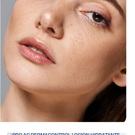
 Al
iento
gual Y
Oscuras