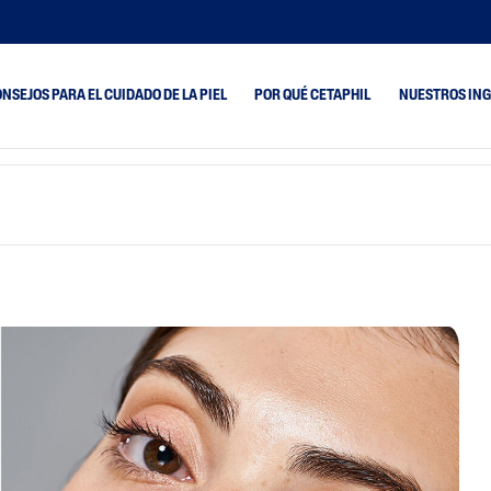
NSEJOS PARA EL CUIDADO DE LA PIEL
POR QUÉ CETAPHIL
NUESTROS IN
 A Barros Y
Piel Seca
Optimal Hydration
Piel Mixta
PRO AC Dermacontr
ada Y
ada
Piel Normal
PRO AD Restorader
ón De Suciedad
Piel Grasa
PRO AR Redness
as Y
Control
ad
 Atópica
Grasa Y Brillo
da Y Agrietada