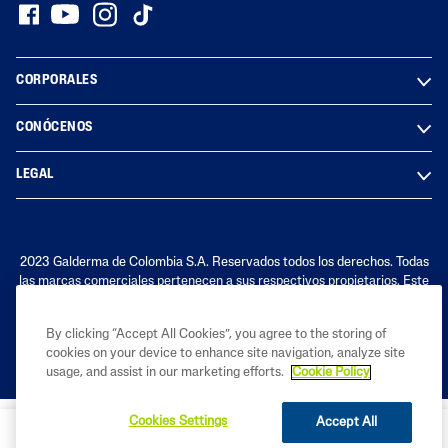
CORPORALES
CONÓCENOS
LEGAL
2023 Galderma de Colombia S.A. Reservados todos los derechos. Todas
las marcas comerciales pertenecen a sus respectivos propietarios. Este
sitio está dirigido únicamente a público en Ecuador.
By clicking “Accept All Cookies”, you agree to the storing of
cookies on your device to enhance site navigation, analyze site
usage, and assist in our marketing efforts.
Cookie Policy
Cookies Settings
Accept All
COMPRA AHORA